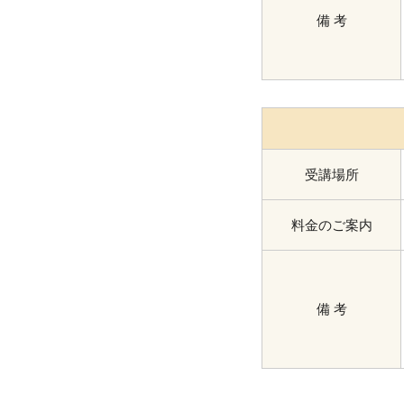
備 考
受講場所
料金のご案内
備 考