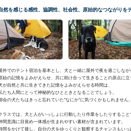
自然を感じる感性、協調性、社会性、原始的なつながりを
屋外でのテント宿泊を基本とし、犬と一緒に屋外で夜を過ごしなが
原始の記憶をよみがえらせ、共に助け合って生きることの原点に立
犬が自然と共に生きてきた記憶をよみがえらせる時間は、
私たち人間にとって神秘的なひとときとなることでしょう。
都会の犬たちはきっと忘れていた“なにか”に気づくかもしれません
クラスでは、犬と人がいっしょに行動したり作業をしたりすること
仲間意識に目覚め一体感が生まれやすい素材が含まれています。
時間をかけて接し、自分の犬をゆっくりと観察するチャンスもいっ