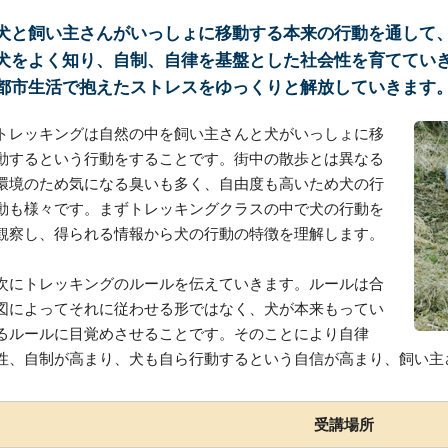
犬と飼い主さんがいっしょに移動する本来の行動を通して
犬をよく知り、自制、自律を基盤とした社会性を育ててい
都市生活で抱えたストレスをゆっくりと解放していきます
トレッキングは自然の中を飼い主さんと犬がいっしょに移
動するという行動をすることです。街中の散歩とは異なる
環境のため気になる臭いも多く、自由度も高いため犬の行
動も様々です。まずトレッキングクラスの中で犬の行動を
観察し、得られる情報から犬の行動の特徴を理解します。
次にトレッキングのルールを伝えていきます。ルールは合
図によってそれに従わせる形ではなく、犬が本来もってい
るルールに目覚めさせることです。そのことにより自律
性、自制が高まり、犬も自ら行動するという自信が高まり、飼い主
受講場所