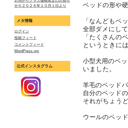
お預かりクラス価格改定のお知ら
ベッドの形や
せ※２０２６年１０月１日より
「なんどもベ
メタ情報
全部ダメにし
ログイン
「たくさんの
投稿フィード
というときに
コメントフィード
WordPress.org
小型犬用のベ
公式インスタグラム
いました。
羊毛のベッド
自分のベッド
それがちょう
ウールのベッ