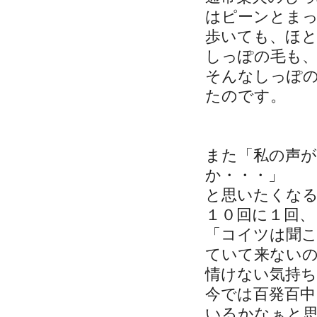
はピーンとま
歩いても、ほ
しっぽの毛も
そんなしっぽ
たのです。
また「私の声
か・・・」
と思いたくな
１０回に１回、
「コイツは聞
ていて来ない
情けない気持
今では百発百
いるかなぁと