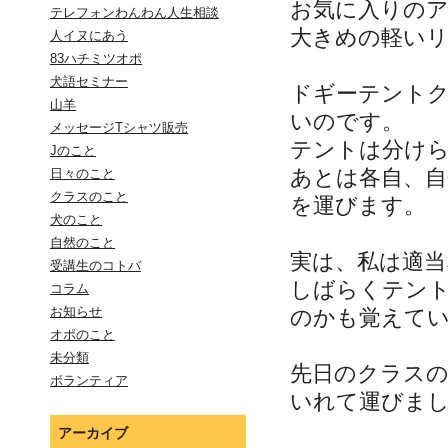
お気に入りの
テレフォンわんわん人生相談
大きめの軽い
人イヌにあう
83ハチミツオポ
犬語セミナー
ドギーテント
山羊
いのです。
メッセージTシャツ販売
テントは分け
Jのこと
あとは各自、
日々のこと
クラスのこと
を運びます。
犬のこと
自然のこと
実は、私は適
受講生のコトバ
しばらくテン
コラム
お知らせ
のかも覚えて
オポのこと
未分類
先日のクラス
ボランティア
いれて運びま
アーカイブ