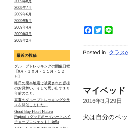
2009年8月
2009年7月
2009年6月
2009年5月
2009年4月
Facebook
Twitter
Line
2009年3月
2009年2月
Posted in
クラス
最近の投稿
グループトレッキングの開催日程
【9月・１０月・１１月・１２
月】
昨日の熊本地震で被災された皆様
マイベッド
のお見舞い、そして思い出す１０
年前のこと。
2016年3月29日
真夏のグループトレッキングクラ
スを開催しました。
Good Boy Heart Nature
犬は自分のベ
Project（グッドボーイハートネイ
チャープロジェクト）始動