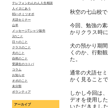
テレフォンわんわん人生相談
人イヌにあう
秋空の七山校で
83ハチミツオポ
犬語セミナー
今回、勉強の素
山羊
メッセージTシャツ販売
かりクラス時
Jのこと
日々のこと
犬の預かり期
クラスのこと
くのか、行動観
犬のこと
た。
自然のこと
受講生のコトバ
コラム
通常の犬語セ
お知らせ
かく見ること
オポのこと
未分類
しかし今回は
ボランティア
デオを使用し
アーカイブ
いただきまし