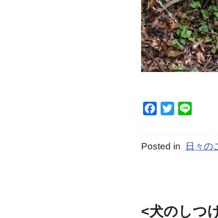
Facebook
Twitter
Line
Posted in
日々の
<犬のしつ