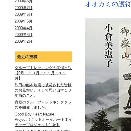
2009年8月
オオカミの護
2009年7月
2009年6月
2009年5月
2009年4月
2009年3月
2009年2月
最近の投稿
グループトレッキングの開催日程
【9月・１０月・１１月・１２
月】
昨日の熊本地震で被災された皆様
のお見舞い、そして思い出す１０
年前のこと。
真夏のグループトレッキングクラ
スを開催しました。
Good Boy Heart Nature
Project（グッドボーイハートネイ
チャープロジェクト）始動