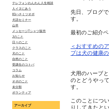
テレフォンわんわん人生相談
人イヌにあう
先日、ブログで
83ハチミツオポ
す。
犬語セミナー
山羊
メッセージTシャツ販売
最初のご紹介
Jのこと
日々のこと
＜おすすめの
クラスのこと
ブは犬の健康
犬のこと
自然のこと
受講生のコトバ
コラム
犬用のハーブ
お知らせ
のとどうやっ
オポのこと
す。
未分類
ボランティア
このことにつ
アーカイブ
りしてきたと