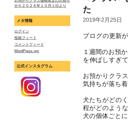
お預かりクラス価格改定のお知ら
せ※２０２６年１０月１日より
た
2019年2月25日
メタ情報
ログイン
ブログの更新
投稿フィード
コメントフィード
１週間のお預
WordPress.org
を伸ばしすぎ
公式インスタグラム
お預かりクラ
気持ちが落ち着
犬たちがどの
程がどのよう
犬の個体ごと