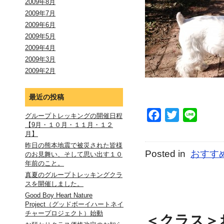
2009年8月
2009年7月
2009年6月
2009年5月
2009年4月
2009年3月
2009年2月
最近の投稿
Facebook
Twitter
Line
グループトレッキングの開催日程
【9月・１０月・１１月・１２
月】
昨日の熊本地震で被災された皆様
Posted in
おすす
のお見舞い、そして思い出す１０
年前のこと。
真夏のグループトレッキングクラ
スを開催しました。
Good Boy Heart Nature
Project（グッドボーイハートネイ
チャープロジェクト）始動
＜クラス＞