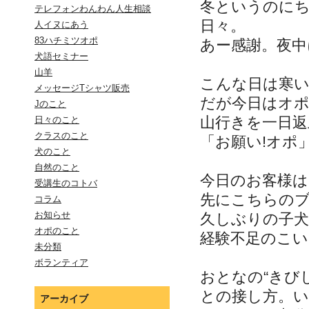
冬というのに
テレフォンわんわん人生相談
日々。
人イヌにあう
83ハチミツオポ
あー感謝。夜中
犬語セミナー
山羊
こんな日は寒
メッセージTシャツ販売
だが今日はオポ
Jのこと
山行きを一日
日々のこと
クラスのこと
「お願い!オポ
犬のこと
自然のこと
今日のお客様は
受講生のコトバ
先にこちらの
コラム
お知らせ
久しぶりの子犬
オポのこと
経験不足のこ
未分類
ボランティア
おとなの“きび
との接し方。
アーカイブ