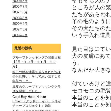
そもそも犬の
2009年8月
ところが人の
2009年7月
2009年6月
たちがあらわ
2009年5月
羊の毛のよう
2009年4月
その犬たちの
2009年3月
いう手入れ道
2009年2月
見た目はにて
最近の投稿
犬の皮膚にあ
グループトレッキングの開催日程
う。
【9月・１０月・１１月・１２
月】
なんだか大き
昨日の熊本地震で被災された皆様
のお見舞い、そして思い出す１０
年前のこと。
似ているけど
真夏のグループトレッキングクラ
モコモコの毛
スを開催しました。
本当のことを
Good Boy Heart Nature
Project（グッドボーイハートネイ
本当のことを
チャープロジェクト）始動