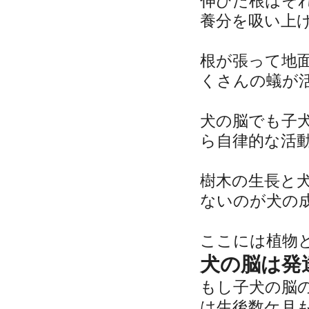
伸びた根はそ
養分を吸い上
根が張って地
くさんの蟻が
犬の脳でも子
ら自律的な活
樹木の生長と
ないのが犬の
ここには植物
犬の脳は発
もし子犬の脳
は生後数ケ月