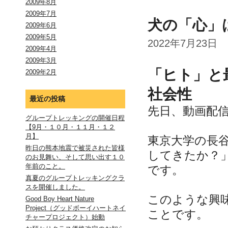
2009年8月
2009年7月
犬の「心」
2009年6月
2009年5月
2022年7月23日
2009年4月
2009年3月
「ヒト」と
2009年2月
社会性
最近の投稿
先日、動画配
グループトレッキングの開催日程
【9月・１０月・１１月・１２
月】
東京大学の長
昨日の熊本地震で被災された皆様
してきたか？
のお見舞い、そして思い出す１０
年前のこと。
です。
真夏のグループトレッキングクラ
スを開催しました。
このような興
Good Boy Heart Nature
Project（グッドボーイハートネイ
ことです。
チャープロジェクト）始動