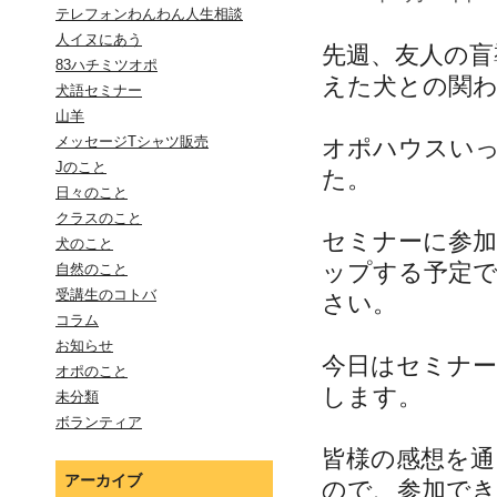
テレフォンわんわん人生相談
人イヌにあう
先週、友人の盲
83ハチミツオポ
えた犬との関
犬語セミナー
山羊
メッセージTシャツ販売
オポハウスい
Jのこと
た。
日々のこと
クラスのこと
セミナーに参
犬のこと
ップする予定
自然のこと
受講生のコトバ
さい。
コラム
お知らせ
今日はセミナ
オポのこと
します。
未分類
ボランティア
皆様の感想を
アーカイブ
ので、参加で