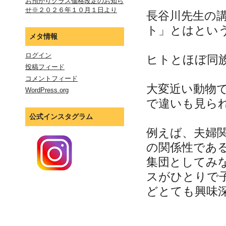
お預かりクラス価格改定のお知ら
せ※２０２６年１０月１日より
長谷川先生の
ト」とはとい
メタ情報
ログイン
ヒトとほぼ同
投稿フィード
コメントフィード
大変近い動物
WordPress.org
で違いも見ら
公式インスタグラム
例えば、夫婦
の関係性であ
集団としてみ
スがひとりで
どとても興味