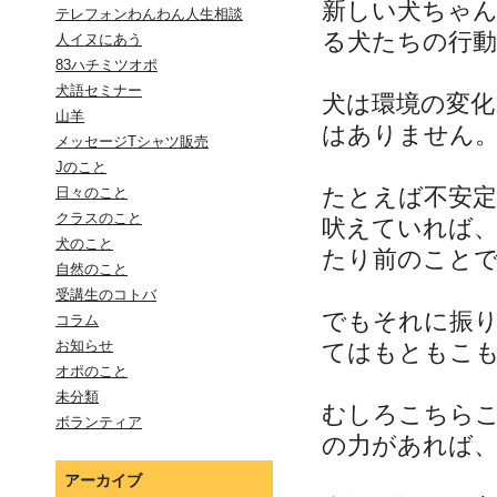
新しい犬ちゃ
テレフォンわんわん人生相談
る犬たちの行
人イヌにあう
83ハチミツオポ
犬語セミナー
犬は環境の変化
山羊
はありません
メッセージTシャツ販売
Jのこと
たとえば不安
日々のこと
クラスのこと
吠えていれば
犬のこと
たり前のこと
自然のこと
受講生のコトバ
でもそれに振
コラム
お知らせ
てはもともこ
オポのこと
未分類
むしろこちら
ボランティア
の力があれば
アーカイブ