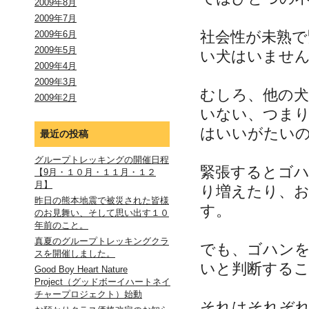
2009年8月
2009年7月
社会性が未熟
2009年6月
2009年5月
い犬はいませ
2009年4月
2009年3月
むしろ、他の
2009年2月
いない、つま
はいいがたい
最近の投稿
グループトレッキングの開催日程
緊張するとゴ
【9月・１０月・１１月・１２
月】
り増えたり、
昨日の熊本地震で被災された皆様
す。
のお見舞い、そして思い出す１０
年前のこと。
真夏のグループトレッキングクラ
でも、ゴハン
スを開催しました。
いと判断する
Good Boy Heart Nature
Project（グッドボーイハートネイ
チャープロジェクト）始動
それはそれぞ