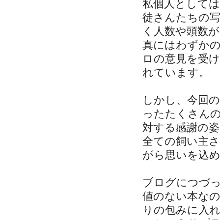
私個人として
徒さんたちの
く人数や頭数
真にはわずか
ロの意見を受
れています。
しかし、今回
ったたくさん
対する感謝の
全ての飼い主
がら思いを込
ブログにつづ
値のない本な
りの包みに入