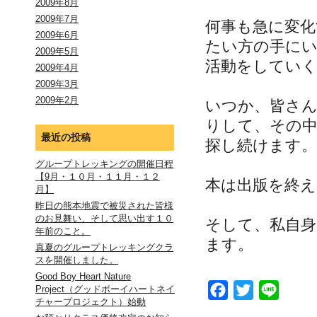
2009年8月
2009年7月
何事も急に変
2009年6月
たい方の手に
2009年5月
活動をしてい
2009年4月
2009年3月
2009年2月
いつか、皆さ
りして、その
最近の投稿
探し続けます。
グループトレッキングの開催日程
【9月・１０月・１１月・１２
本は出版を終
月】
昨日の熊本地震で被災された皆様
のお見舞い、そして思い出す１０
そして、私自
年前のこと。
ます。
真夏のグループトレッキングクラ
スを開催しました。
Good Boy Heart Nature
Facebook
Twitter
Line
Project（グッドボーイハートネイ
チャープロジェクト）始動