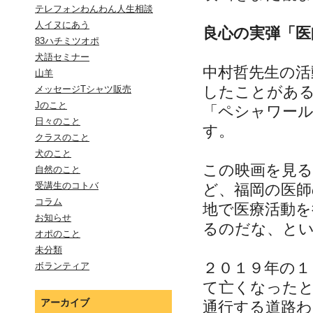
テレフォンわんわん人生相談
人イヌにあう
良心の実弾「医
83ハチミツオポ
犬語セミナー
中村哲先生の活
山羊
したことがあ
メッセージTシャツ販売
Jのこと
「ペシャワー
日々のこと
す。
クラスのこと
犬のこと
この映画を見
自然のこと
受講生のコトバ
ど、福岡の医師
コラム
地で医療活動
お知らせ
るのだな、と
オポのこと
未分類
２０１９年の１
ボランティア
て亡くなった
アーカイブ
通行する道路