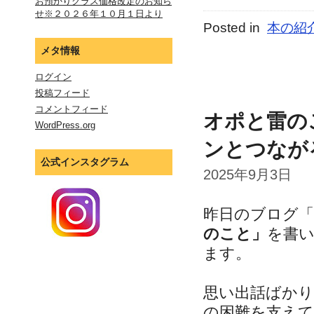
お預かりクラス価格改定のお知ら
せ※２０２６年１０月１日より
Posted in
本の紹
メタ情報
ログイン
投稿フィード
コメントフィード
オポと雷の
WordPress.org
ンとつなが
公式インスタグラム
2025年9月3日
昨日のブログ「
のこと」
を書
ます。
思い出話ばか
の困難を支え