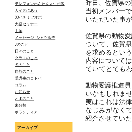
昨日、佐賀県の
テレフォンわんわん人生相談
当初メンバー
人イヌにあう
83ハチミツオポ
いただいた事
犬語セミナー
山羊
佐賀県の動物
メッセージTシャツ販売
ついて、佐賀県
Jのこと
を求めるとい
日々のこと
クラスのこと
内容については
犬のこと
ていてとても
自然のこと
受講生のコトバ
動物愛護推進
コラム
お知らせ
いかもしれま
オポのこと
実はこれは法
未分類
なじみがなく
ボランティア
紹介させてい
アーカイブ