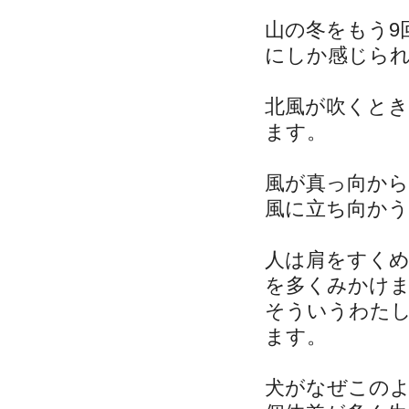
山の冬をもう9
にしか感じら
北風が吹くと
ます。
風が真っ向か
風に立ち向か
人は肩をすく
を多くみかけ
そういうわた
ます。
犬がなぜこの