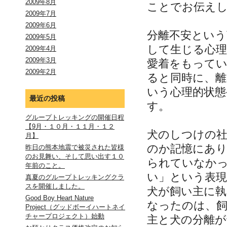
2009年8月
ことでお伝え
2009年7月
2009年6月
分離不安という
2009年5月
して生じる心理
2009年4月
2009年3月
愛着をもって
2009年2月
ると同時に、離
いう心理的状態
最近の投稿
す。
グループトレッキングの開催日程
【9月・１０月・１１月・１２
犬のしつけの
月】
のか記憶にあり
昨日の熊本地震で被災された皆様
のお見舞い、そして思い出す１０
られていなか
年前のこと。
い」という表
真夏のグループトレッキングクラ
スを開催しました。
犬が飼い主に執
Good Boy Heart Nature
なったのは、
Project（グッドボーイハートネイ
チャープロジェクト）始動
主と犬の分離