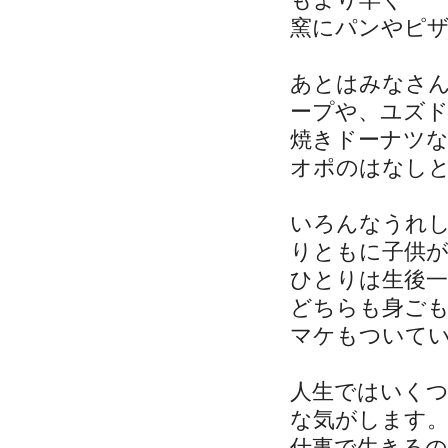
窯にパンやピ
あとはみなさ
ープや、ユズ
焼きドーナツ
オポのはなし
いろんなうれ
りともに子供
ひとりは生後一
どちらも身ご
マケもついて
人生ではいく
な気がします
仕事で生きる