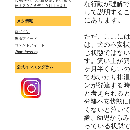
お預かりクラス価格改定のお知ら
な行動が理解で
せ※２０２６年１０月１日より
して説明する
にあります。
メタ情報
ログイン
ただ、ここに
投稿フィード
は、犬の不安状
コメントフィード
じ状態ではな
WordPress.org
す。飼い主が飼
公式インスタグラム
ヶ月半くらい
て歩いたり排
ンが発達する時
と考えられる
分離不安状態に
くないと泣い
象、幼児から
っている状態