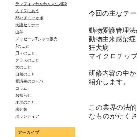
テレフォンわんわん人生相談
人イヌにあう
今回の主なテ
83ハチミツオポ
犬語セミナー
動物愛護管理法
山羊
動物由来感染症
メッセージTシャツ販売
狂犬病
Jのこと
日々のこと
マイクロチッ
クラスのこと
犬のこと
研修内容の中
自然のこと
紹介します。
受講生のコトバ
コラム
お知らせ
オポのこと
この業界の法的
未分類
なものがたく
ボランティア
アーカイブ