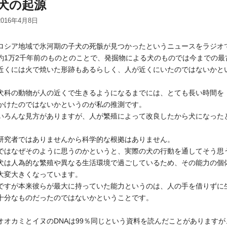
犬の起源
2016年4月8日
ロシア地域で氷河期の子犬の死骸が見つかったというニュースをラジオ
約1万2千年前のものとのことで、発掘物による犬のものでは今までの最
近くには火で焼いた形跡もあるらしく、人が近くにいたのではないかと
犬科の動物が人の近くで生きるようになるまでには、とても長い時間を
かけたのではないかというのが私の推測です。
いろんな見方がありますが、人が繁殖によって改良したから犬になった
研究者ではありませんから科学的な根拠はありません。
ではなぜそのように思うのかというと、実際の犬の行動を通してそう思
犬は人為的な繁殖や異なる生活環境で過ごしているため、その能力の個
大変大きくなっています。
ですが本来彼らが最大に持っていた能力というのは、人の手を借りずに
十分なものだったのではないかということです。
オオカミとイヌのDNAは99％同じという資料を読んだことがありますが