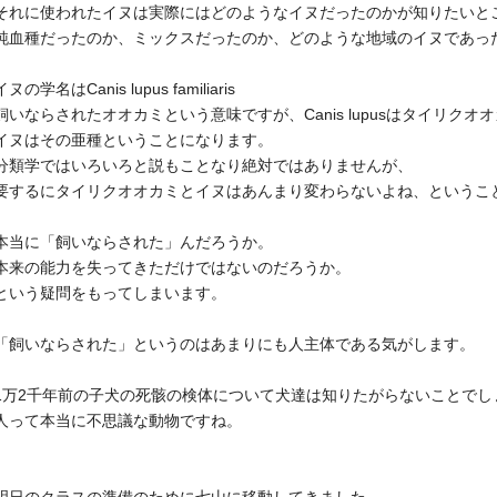
それに使われたイヌは実際にはどのようなイヌだったのかが知りたいと
純血種だったのか、ミックスだったのか、どのような地域のイヌであっ
イヌの学名はCanis lupus familiaris
飼いならされたオオカミという意味ですが、Canis lupusはタイリクオ
イヌはその亜種ということになります。
分類学ではいろいろと説もことなり絶対ではありませんが、
要するにタイリクオオカミとイヌはあんまり変わらないよね、というこ
本当に「飼いならされた」んだろうか。
本来の能力を失ってきただけではないのだろうか。
という疑問をもってしまいます。
「飼いならされた」というのはあまりにも人主体である気がします。
1万2千年前の子犬の死骸の検体について犬達は知りたがらないことでし
人って本当に不思議な動物ですね。