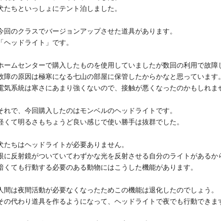
犬たちといっしょにテント泊しました。
今回のクラスでバージョンアップさせた道具があります。
「ヘッドライト」です。
ホームセンターで購入したものを使用していましたが数回の利用で故障
故障の原因は極寒になる七山の部屋に保管したからかなと思っています
電気系統は寒さにあまり強くないので、接触が悪くなったのかもしれま
それで、今回購入したのはモンベルのヘッドライトです。
軽くて明るさもちょうど良い感じで使い勝手は抜群でした。
犬たちはヘッドライトが必要ありません。
眼に反射鏡がついていてわずかな光を反射させる自分のライトがあるか
暗くても行動する必要のある動物にはこうした機能があります。
人間は夜間活動が必要なくなったためこの機能は退化したのでしょう。
その代わり道具を作るようになって、ヘッドライトで夜でも行動できま