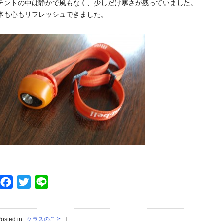
テントの中は静かで風もなく、少しだけ寒さが残っていました。
体も心もリフレッシュできました。
Facebook
Twitter
Line
osted in
クラスのこと
｜