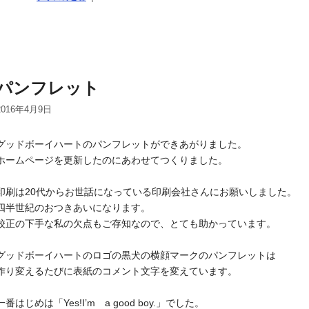
パンフレット
2016年4月9日
グッドボーイハートのパンフレットができあがりました。
ホームページを更新したのにあわせてつくりました。
印刷は20代からお世話になっている印刷会社さんにお願いしました。
四半世紀のおつきあいになります。
校正の下手な私の欠点もご存知なので、とても助かっています。
グッドボーイハートのロゴの黒犬の横顔マークのパンフレットは
作り変えるたびに表紙のコメント文字を変えています。
一番はじめは「Yes!I’m a good boy.」でした。