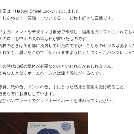
今回は「Happy! Smile! Lucky!」にしました
「しあわせ！ 笑顔！ ついてる！」どれも好きな言葉です。
中面のコメントやデザインは自分で作成し、編集用のソフトにいれても
犬のロゴも中面の犬の絵も私が書いたものです。
高校のときは美術部に所属していたのですが、こちらのセンスはあまり
それでも、思いをこめて「伝わりますように」とつくったパンフレット
この時代に紙の媒体が必要なのかといわれるかもしれません。
でもなんとなくホームページとは違う感じがするのです。
紙質、紙の色、インクの色、手にとった感覚と言葉を受け取ること。
必要な方にお渡ししています。
ぜひパンフレットでグッドボーイハートを味わってください。