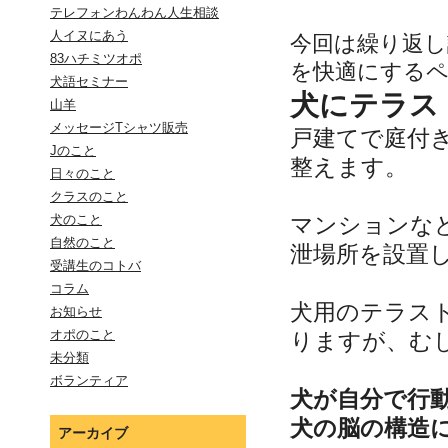
テレフォンわんわん人生相談
人イヌにあう
今回は繰り返
83ハチミツオポ
を快適にする
犬語セミナー
犬にテラス
山羊
メッセージTシャツ販売
戸建てで庭付
Jのこと
整えます。
日々のこと
クラスのこと
マンションな
犬のこと
自然のこと
泄場所を設置
受講生のコトバ
コラム
犬用のテラス
お知らせ
オポのこと
りますが、む
未分類
ボランティア
犬が自分で行
犬の脳の構造
アーカイブ