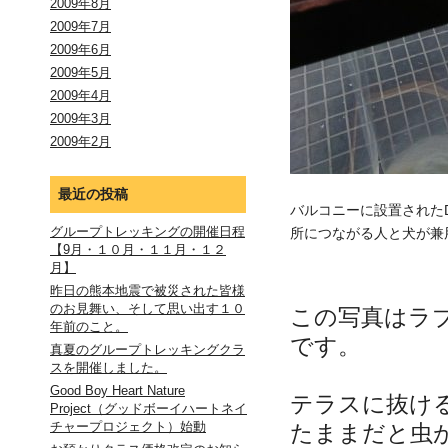
2009年8月
2009年7月
2009年6月
2009年5月
2009年4月
2009年3月
2009年2月
最近の投稿
バルコニーに設置された
グループトレッキングの開催日程
所につながる人と犬が兼
【9月・１０月・１１月・１２
月】
昨日の熊本地震で被災された皆様
のお見舞い、そして思い出す１０
この写真はラ
年前のこと。
です。
真夏のグループトレッキングクラ
スを開催しました。
Good Boy Heart Nature
テラスに抜け
Project（グッドボーイハートネイ
チャープロジェクト）始動
たままだと虫