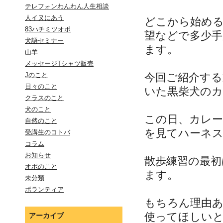
テレフォンわんわん人生相談
人イヌにあう
どこから始め
83ハチミツオポ
望などで多少
犬語セミナー
ます。
山羊
メッセージTシャツ販売
今回ご紹介する
Jのこと
日々のこと
いた黒柴犬の
クラスのこと
犬のこと
この日、カレー
自然のこと
を見てハーネ
受講生のコトバ
コラム
お知らせ
散歩練習の最
オポのこと
ます。
未分類
ボランティア
もちろん理由
使ってほしい
アーカイブ