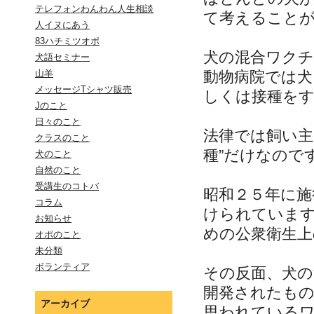
テレフォンわんわん人生相談
て考えること
人イヌにあう
83ハチミツオポ
犬の混合ワク
犬語セミナー
動物病院では
山羊
メッセージTシャツ販売
しくは接種を
Jのこと
日々のこと
法律では飼い主
クラスのこと
種”だけなので
犬のこと
自然のこと
受講生のコトバ
昭和２５年に施
コラム
けられていま
お知らせ
めの公衆衛生上
オポのこと
未分類
ボランティア
その反面、犬
開発されたも
アーカイブ
思われている