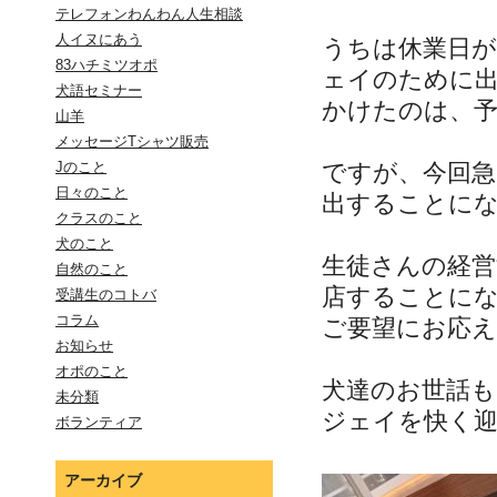
テレフォンわんわん人生相談
人イヌにあう
うちは休業日
83ハチミツオポ
ェイのために
犬語セミナー
かけたのは、予
山羊
メッセージTシャツ販売
ですが、今回
Jのこと
日々のこと
出することに
クラスのこと
犬のこと
生徒さんの経営
自然のこと
店することに
受講生のコトバ
コラム
ご要望にお応
お知らせ
オポのこと
犬達のお世話も
未分類
ジェイを快く
ボランティア
アーカイブ