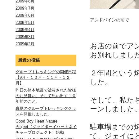
2009年8月
2009年7月
2009年6月
アンドパインの前で
2009年5月
2009年4月
2009年3月
2009年2月
お店の前でア
お別れしまし
最近の投稿
２年間という
グループトレッキングの開催日程
【9月・１０月・１１月・１２
した。
月】
昨日の熊本地震で被災された皆様
のお見舞い、そして思い出す１０
そして、私た
年前のこと。
ーンしました
真夏のグループトレッキングクラ
スを開催しました。
Good Boy Heart Nature
駐車場までの
Project（グッドボーイハートネイ
チャープロジェクト）始動
て、ジェイに