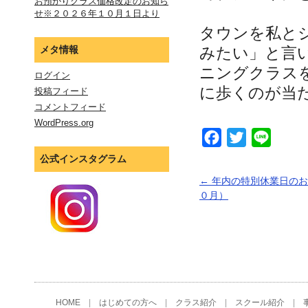
お預かりクラス価格改定のお知ら
せ※２０２６年１０月１日より
タウンを私と
みたい」と言
メタ情報
ニングクラス
ログイン
に歩くのが当
投稿フィード
コメントフィード
WordPress.org
Facebook
Twitter
Line
公式インスタグラム
←
年内の特別休業日のお
０月）
HOME
|
はじめての方へ
|
クラス紹介
|
スクール紹介
|