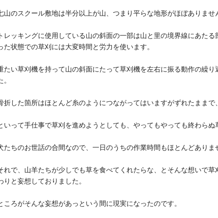
七山のスクール敷地は半分以上が山、つまり平らな地形がほぼありませ
トレッキングに使用している山の斜面の一部は山と里の境界線にあたる
った状態での草刈には大変時間と労力を使います。
重たい草刈機を持って山の斜面にたって草刈機を左右に振る動作の繰り
た。
骨折した箇所はほとんど糸のようにつながってはいますがずれたままで
といって手仕事で草刈を進めようとしても、やってもやっても終わらぬ
犬たちのお世話の合間なので、一日のうちの作業時間もほとんどありま
それで、山羊たちが少しでも草を食べてくれたらな、とそんな想いで草
わりと妄想しておりました。
ところがそんな妄想があっという間に現実になったのです。