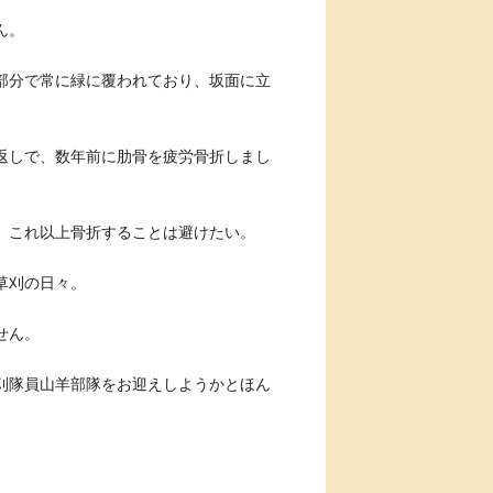
ん。
部分で常に緑に覆われており、坂面に立
返しで、数年前に肋骨を疲労骨折しまし
、これ以上骨折することは避けたい。
草刈の日々。
せん。
刈隊員山羊部隊をお迎えしようかとほん