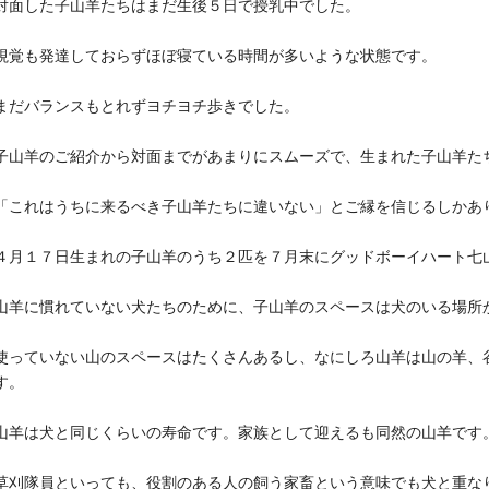
対面した子山羊たちはまだ生後５日で授乳中でした。
視覚も発達しておらずほぼ寝ている時間が多いような状態です。
まだバランスもとれずヨチヨチ歩きでした。
子山羊のご紹介から対面までがあまりにスムーズで、生まれた子山羊た
「これはうちに来るべき子山羊たちに違いない」とご縁を信じるしかあ
４月１７日生まれの子山羊のうち２匹を７月末にグッドボーイハート七
山羊に慣れていない犬たちのために、子山羊のスペースは犬のいる場所
使っていない山のスペースはたくさんあるし、なにしろ山羊は山の羊、
す。
山羊は犬と同じくらいの寿命です。家族として迎えるも同然の山羊です
草刈隊員といっても、役割のある人の飼う家畜という意味でも犬と重な