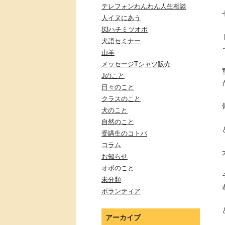
テレフォンわんわん人生相談
人イヌにあう
83ハチミツオポ
犬語セミナー
山羊
メッセージTシャツ販売
Jのこと
日々のこと
クラスのこと
犬のこと
自然のこと
受講生のコトバ
コラム
お知らせ
オポのこと
未分類
ボランティア
アーカイブ