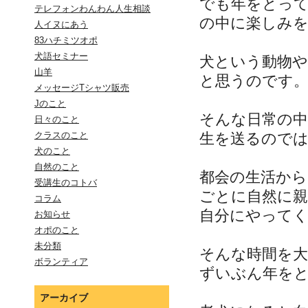
でも年をとっ
テレフォンわんわん人生相談
の中に楽しみ
人イヌにあう
83ハチミツオポ
犬語セミナー
犬という動物や
山羊
と思うのです
メッセージTシャツ販売
Jのこと
そんな日常の
日々のこと
生を送るので
クラスのこと
犬のこと
自然のこと
都会の生活から
受講生のコトバ
ごとに自然に
コラム
自分にやって
お知らせ
オポのこと
未分類
そんな時間を
ボランティア
ずいぶん年を
アーカイブ