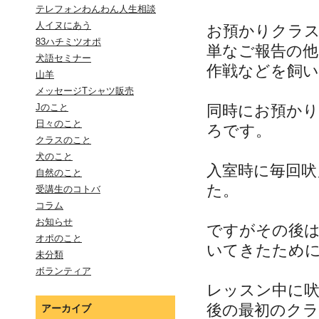
テレフォンわんわん人生相談
人イヌにあう
お預かりクラ
83ハチミツオポ
単なご報告の
犬語セミナー
作戦などを飼
山羊
メッセージTシャツ販売
同時にお預か
Jのこと
日々のこと
ろです。
クラスのこと
犬のこと
入室時に毎回吠
自然のこと
た。
受講生のコトバ
コラム
お知らせ
ですがその後は
オポのこと
いてきたため
未分類
ボランティア
レッスン中に
後の最初のク
アーカイブ