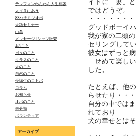
イトに「妻」
テレフォンわんわん人生相談
ではどうぞ。
人イヌにあう
・・・・・・・
83ハチミツオポ
犬語セミナー
グッドボーイ
山羊
我が家の二頭
メッセージTシャツ販売
セリングして
Jのこと
彼女はずっと病
日々のこと
「せめて楽し
クラスのこと
犬のこと
した。
自然のこと
受講生のコトバ
たとえば、他
コラム
らせたり・・・
お知らせ
オポのこと
自分の中では
未分類
れており
ボランティア
犬の幸せとは
アーカイブ