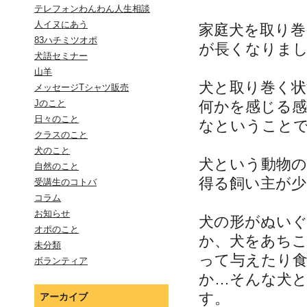
テレフォンわんわん人生相談
人イヌにあう
家庭犬を取り
83ハチミツオポ
が長くなりま
犬語セミナー
山羊
犬と取り巻く状
メッセージTシャツ販売
何かを感じる
Jのこと
日々のこと
なということ
クラスのこと
犬のこと
犬という動物
自然のこと
得る飼い主が
受講生のコトバ
コラム
お知らせ
犬の形がぬい
オポのこと
か、犬をあち
未分類
って与えたり
ボランティア
か…そんな犬
す。
アーカイブ