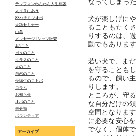
なってしまっ
テレフォンわんわん人生相談
人イヌにあう
犬が楽しげに
83ハチミツオポ
犬語セミナー
ることもたく
山羊
りするのは、
メッセージTシャツ販売
動でもありま
Jのこと
日々のこと
若い犬で、ま
クラスのこと
犬のこと
を守ることも
自然のこと
るので、飼い
受講生のコトバ
りします。
コラム
ところが、守
お知らせ
オポのこと
な自分だけの
未分類
空間となりま
ボランティア
に必要な安心
でなく、個体で
アーカイブ