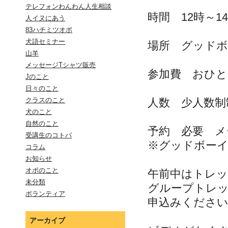
テレフォンわんわん人生相談
時間 12時～
人イヌにあう
83ハチミツオポ
犬語セミナー
場所 グッドボ
山羊
メッセージTシャツ販売
参加費 おひとり
Jのこと
日々のこと
人数 少人数制
クラスのこと
犬のこと
自然のこと
予約 必要 メ
受講生のコトバ
※グッドボー
コラム
お知らせ
オポのこと
午前中はトレッ
未分類
グループトレ
ボランティア
申込みくださ
アーカイブ