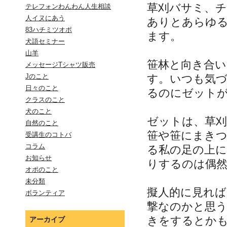
草刈バサミ、チ
テレフォンわんわん人生相談
人イヌにあう
ありとあらゆ
83ハチミツオポ
ます。
犬語セミナー
山羊
笹林と向き合
メッセージTシャツ販売
す。いつも気
Jのこと
日々のこと
るのにゼット
クラスのこと
犬のこと
ゼットは、草
自然のこと
笹や笹にまき
受講生のコトバ
コラム
る私の足の上に
お知らせ
りするのは偶
オポのこと
未分類
擬人的に見れ
ボランティア
撃なのかと思
きをするとか
アーカイブ