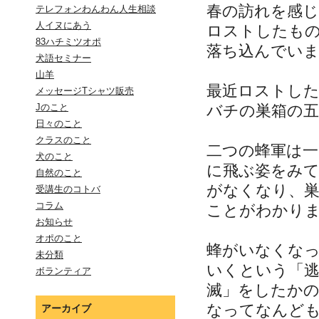
春の訪れを感
テレフォンわんわん人生相談
人イヌにあう
ロストしたも
83ハチミツオポ
落ち込んでい
犬語セミナー
山羊
最近ロストし
メッセージTシャツ販売
バチの巣箱の五
Jのこと
日々のこと
クラスのこと
二つの蜂軍は
犬のこと
に飛ぶ姿をみ
自然のこと
がなくなり、
受講生のコトバ
コラム
ことがわかり
お知らせ
オポのこと
蜂がいなくな
未分類
いくという「
ボランティア
滅」をしたか
なってなんども
アーカイブ