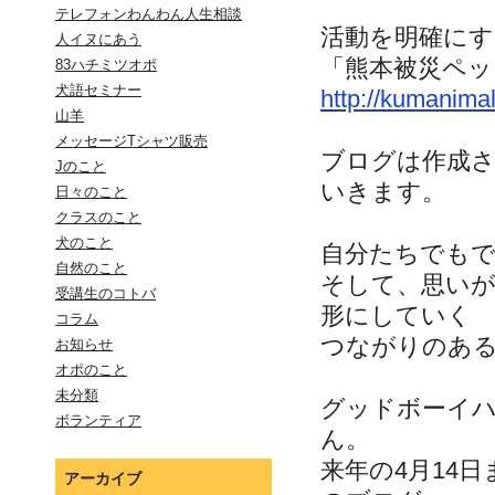
テレフォンわんわん人生相談
活動を明確に
人イヌにあう
「熊本被災ペッ
83ハチミツオポ
犬語セミナー
http://kumanimal
山羊
メッセージTシャツ販売
ブログは作成
Jのこと
いきます。
日々のこと
クラスのこと
犬のこと
自分たちでも
自然のこと
そして、思い
受講生のコトバ
形にしていく
コラム
つながりのあ
お知らせ
オポのこと
未分類
グッドボーイ
ボランティア
ん。
来年の4月14
アーカイブ