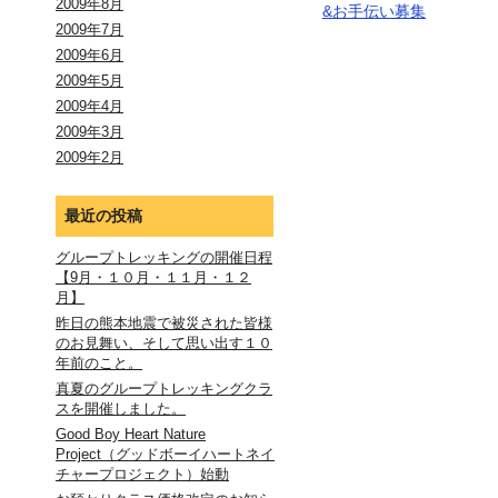
2009年8月
&お手伝い募集
2009年7月
2009年6月
2009年5月
2009年4月
2009年3月
2009年2月
最近の投稿
グループトレッキングの開催日程
【9月・１０月・１１月・１２
月】
昨日の熊本地震で被災された皆様
のお見舞い、そして思い出す１０
年前のこと。
真夏のグループトレッキングクラ
スを開催しました。
Good Boy Heart Nature
Project（グッドボーイハートネイ
チャープロジェクト）始動