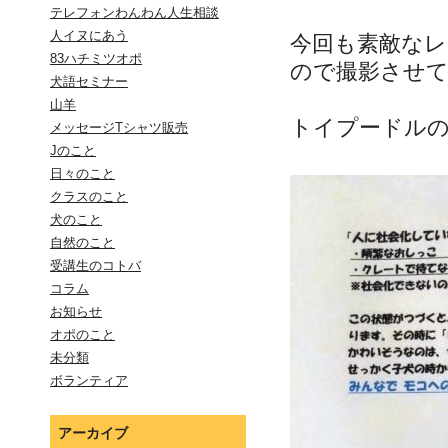
テレフォンわんわん人生相談
人イヌにあう
今回も素敵な
83ハチミツオポ
ので撮影させ
犬語セミナー
山羊
トイプードル
メッセージTシャツ販売
Jのこと
日々のこと
クラスのこと
犬のこと
自然のこと
受講生のコトバ
コラム
お知らせ
オポのこと
未分類
ボランティア
アーカイブ