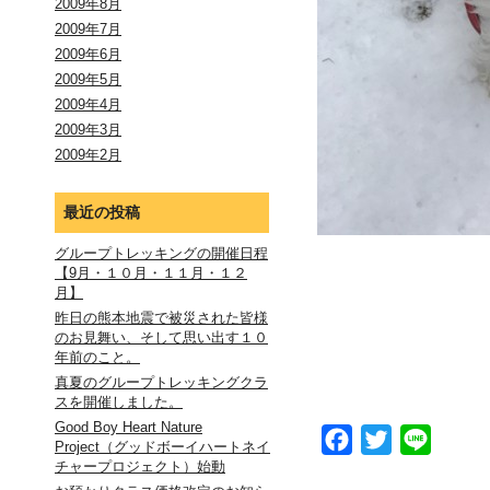
2009年8月
2009年7月
2009年6月
2009年5月
2009年4月
2009年3月
2009年2月
最近の投稿
グループトレッキングの開催日程
【9月・１０月・１１月・１２
月】
昨日の熊本地震で被災された皆様
のお見舞い、そして思い出す１０
年前のこと。
真夏のグループトレッキングクラ
スを開催しました。
Good Boy Heart Nature
Facebook
Twitter
Line
Project（グッドボーイハートネイ
チャープロジェクト）始動