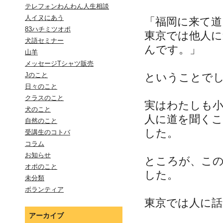
テレフォンわんわん人生相談
人イヌにあう
「福岡に来て
83ハチミツオポ
東京では他人
犬語セミナー
んです。」
山羊
メッセージTシャツ販売
ということで
Jのこと
日々のこと
クラスのこと
実はわたしも小
犬のこと
人に道を聞く
自然のこと
した。
受講生のコトバ
コラム
お知らせ
ところが、こ
オポのこと
した。
未分類
ボランティア
東京では人に
アーカイブ