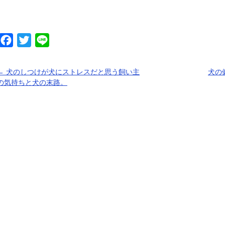
Facebook
Twitter
Line
←
犬のしつけが犬にストレスだと思う飼い主
犬の
の気持ちと犬の末路。