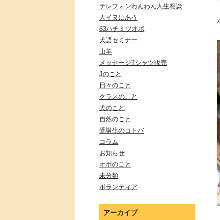
テレフォンわんわん人生相談
人イヌにあう
83ハチミツオポ
犬語セミナー
山羊
メッセージTシャツ販売
Jのこと
日々のこと
クラスのこと
犬のこと
自然のこと
受講生のコトバ
コラム
お知らせ
オポのこと
未分類
ボランティア
アーカイブ